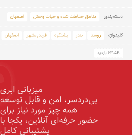
دسته‌بندی
مناطق حفاظت شده و حیات وحش
اصفهان
کلید‌واژه
روستا
بندر
پشتکوه
فریدونشهر
اصفهان
63.5K بازدید