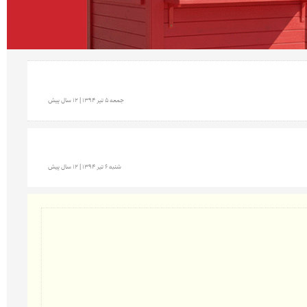
جمعه 5 تير 1394 | 12 سال پیش
شنبه 6 تير 1394 | 12 سال پیش