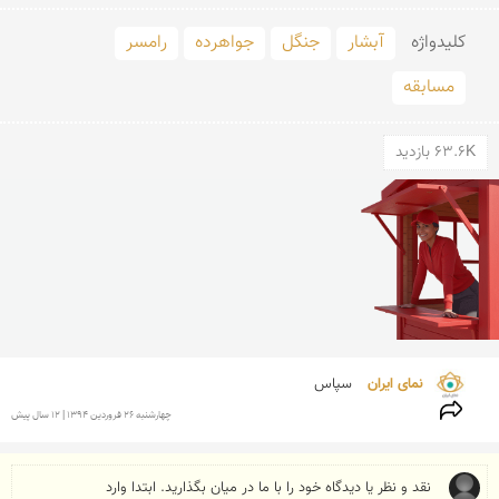
کلید‌واژه
آبشار
جنگل
جواهرده
رامسر
مسابقه
63.6K بازدید
نمای ایران 
سپاس
چهارشنبه 26 فروردين 1394 | 12 سال پیش