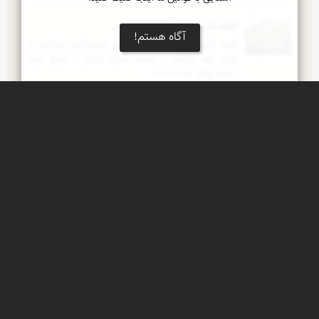
قلعه تاریخی مارکوه
آگاه هستم!
قلعه تاریخی مارکوه کتالم. بام رامسرقلعه مارکوه بر 
بالای کوه مارکوه در سمت شرق کتالم از توابع شهر 
رامسر واقع شده است.
جواهرده
نگین زیبای ارتفاعات جنگلی جنوب غرب رامسر
كاخ موزه رامسر
كاخ سلطنتی رامسر یا كاخ مرمر یكی از با شكوه ترین 
آثار بجا مانده از دوران پهلوی می باشد.
لپاسر
لپاسر مرتعی بسیار زیباست که در ارتفاعات رامسر قرار 
دارد.
اینجا ایران است!