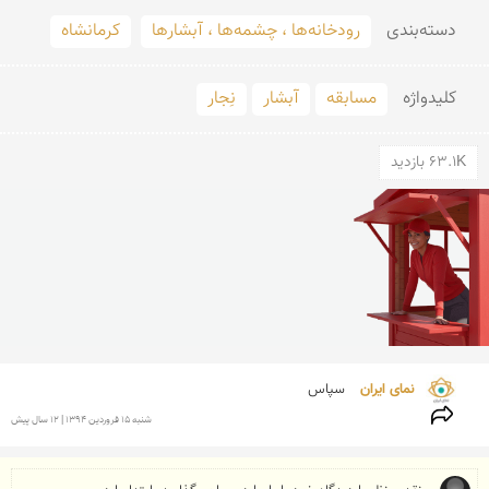
دسته‌بندی
رودخانه‌ها ، چشمه‌ها ، آبشارها
کرمانشاه
کلید‌واژه
مسابقه
آبشار
نِجار
63.1K بازدید
نمای ایران 
سپاس
شنبه 15 فروردين 1394 | 12 سال پیش