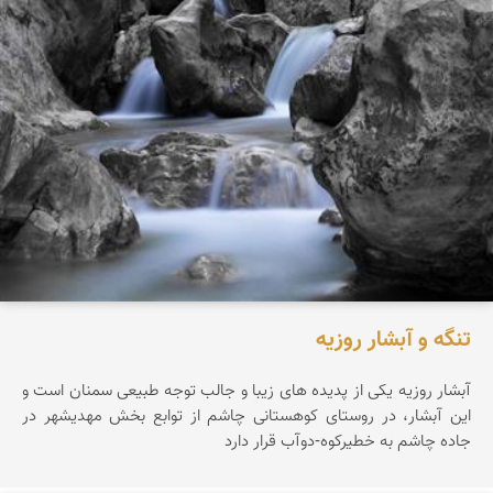
تنگه و آبشار روزیه
آبشار روزيه يکی از پديده های زيبا و جالب توجه طبيعی سمنان است و
اين آبشار، در روستای کوهستانی چاشم از توابع بخش مهديشهر در
جاده چاشم به خطیرکوه-دوآب قرار دارد