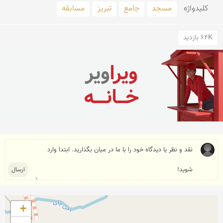
کلید‌واژه
مسجد
جامع
تبریز
مسابقه
64K بازدید
+