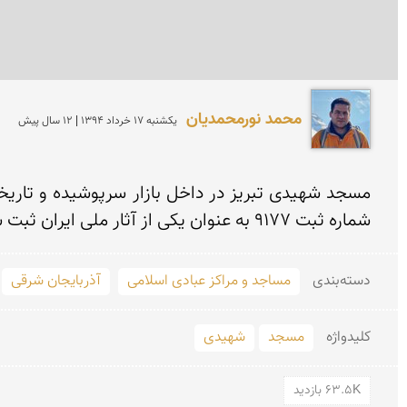
محمد نورمحمديان
يكشنبه 17 خرداد 1394 | 12 سال پیش
شماره ثبت 9177 به عنوان یكی از آثار ملی ایران ثبت شده است.
دسته‌بندی
مساجد و مراکز عبادی اسلامی
آذربایجان شرقی
کلید‌واژه
مسجد
شهیدی
63.5K بازدید