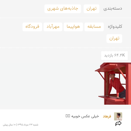
دسته‌بندی
تهران
جاذبه‌های شهری
کلید‌واژه
مسابقه
هواپیما
مهرآباد
فرودگاه
تهران
64.4K بازدید
فرهاد 
خيلى عكس خوبيه 👌🏼
شنبه 23 مرداد 1395 | 10 سال پیش