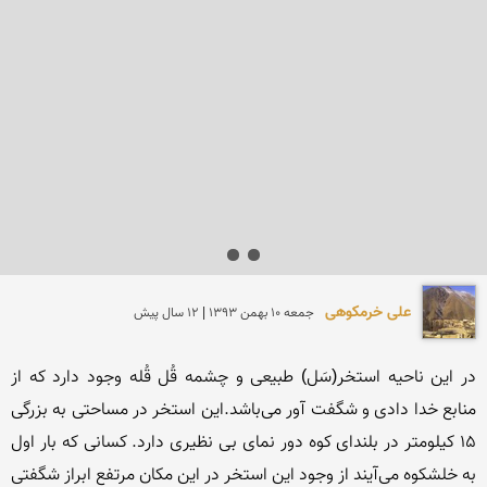
علی خرمکوهی
جمعه 10 بهمن 1393 | 12 سال پیش
در این ناحیه استخر(سَل) طبیعی و چشمه قُل قُله وجود دارد که از 
منابع خدا دادی و شگفت آور می‌باشد.این استخر در مساحتی به بزرگی 
15 کیلومتر در بلندای کوه دور نمای بی نظیری دارد. کسانی که بار اول 
به خلشکوه می‌آیند از وجود این استخر در این مکان مرتفع ابراز شگفتی 