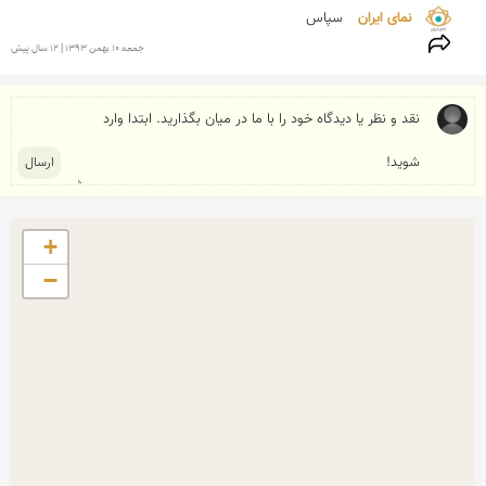
نمای ایران 
سپاس
جمعه 10 بهمن 1393 | 12 سال پیش
+
−