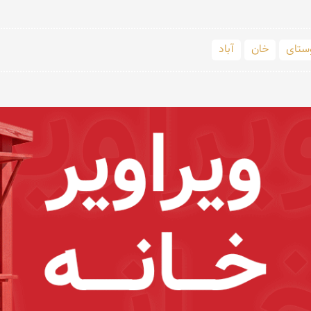
ستای
خان
آباد