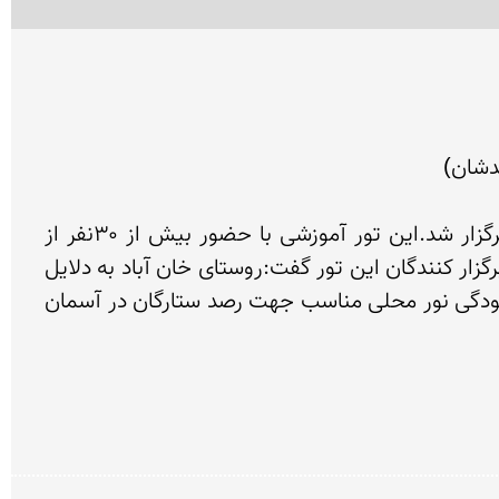
اولین تور شبانه رصد ستارگان و صور فلکی در روستای خان آباد با همت رصد خانه خمین در مورخ ۱۷/۰۴/۹۲ برگزار شد.این تور آموزشی با حضور بیش از ۳۰نفر از 
علاقمندان به نجوم  از ساعت ۱۰ الی ۲ دوشنبه شب هفدهم تیر ماه در روسای خان آباد برگزار شد.آقای اسدی از برگزار کنندگان این تور گفت:روستای خان آباد به دلایل 
برخوردار بودن از آسمانی زیبا، ارتفاع مناسب،موقعیت جغرافیایی و سوق الجیشی و دارا بودن مناطقی عاری از آلودگی نور محلی مناسب جهت رصد ستارگان در آسمان 