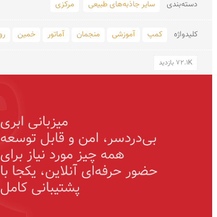
دسته‌بندی
سایر جاذبه‌های طبیعی
مرکزی
کلید‌واژه
کمپ
آموزشی
منجمان
آماتور
خمین
رو
72.1K بازدید