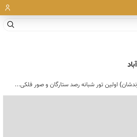
ورود
جست و ج
اد
ندشان) اولین تور شبانه رصد ستارگان و صور فلکی...