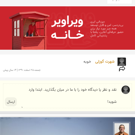
شهرت گوزلی 
خوبه
جمعه 25 اسفند 1391 | 14 سال پیش
مجید حمیدا