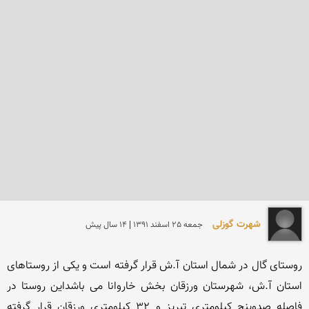
شهرت گوزلی
جمعه 25 اسفند 1391 | 14 سال پیش
روستای گال در شمال استان آ.ش قرار گرفته است و یکی از روستاهای 
استان آ.ش، شهرستان ورزقان بخش خاروانا می باشداین روستا در 
فاصله صدوپنج کیلومتری تبریز و 32 کیلومتری ورزقان قرار گرفته 