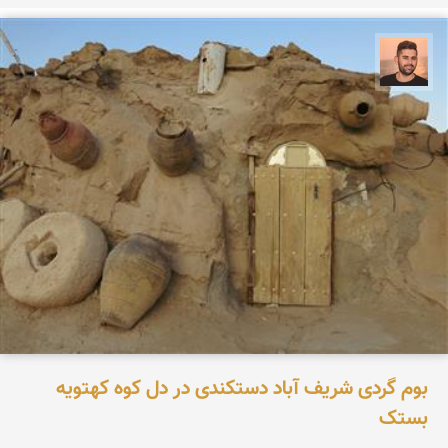
ابراهیم رفیعی
بوم گردی شریف آباد دستکندی در دل کوه کهتویه
بستک