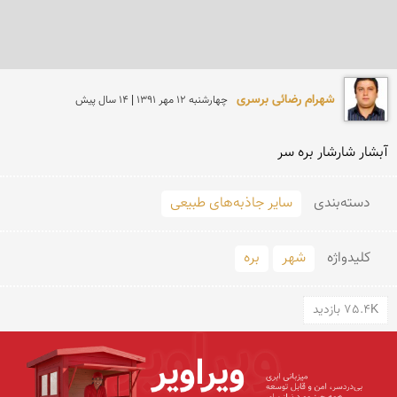
شهرام رضائی برسری
چهارشنبه 12 مهر 1391 | 14 سال پیش
آبشار شارشار بره سر
دسته‌بندی
سایر جاذبه‌های طبیعی
کلید‌واژه
شهر
بره
75.4K بازدید