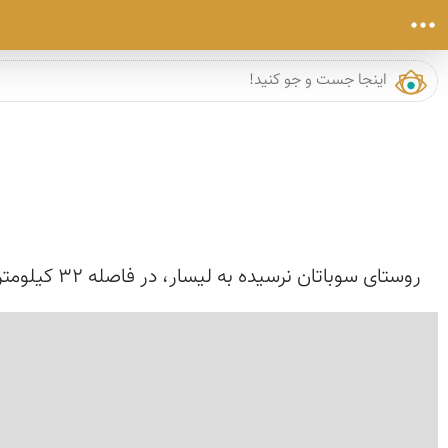
روستای سوباتان نرسیده به لیسار، در فاصله ۳۲ کیلومتری شمال‌ غرب شهرستان تالش و چند کیلومتری جنوب شرقی دریاچه نئور اردبیل قراردارد. سوباتان دارای جمعیت ...