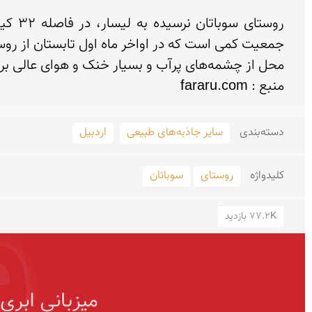
منبع : fararu.com
دسته‌بندی
سایر جاذبه‌های طبیعی
اردبیل
کلید‌واژه
روستای
سوباتان
77.2K بازدید