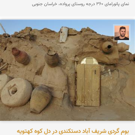
نمای پانورامای ۳۶۰ درجه روستای پرواده، خراسان جنوبی
ابراهیم رفیعی
بوم گردی شریف آباد دستکندی در دل کوه کهتویه