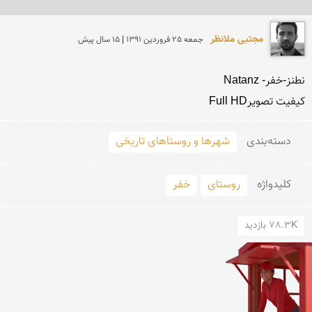
مجتبی ملانظر
جمعه 25 فروردين 1391 | 15 سال پیش
کیفیت تصویرFull HD

دسته‌بندی
شهرها و روستاهای تاریخی
کلید‌واژه
روستای
خفر
78.3K بازدید