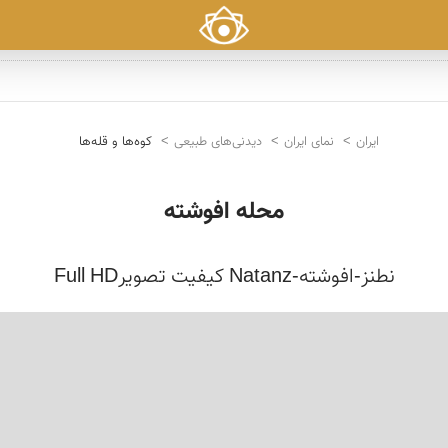
ایران
نمای ایران
دیدنی‌های طبیعی
کوه‌ها و قله‌ها
محله افوشته
نطنز-افوشته-Natanz کیفیت تصویرFull HD