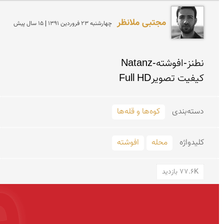
مجتبی ملانظر
چهارشنبه 23 فروردين 1391 | 15 سال پیش
کیفیت تصویرFull HD

دسته‌بندی
کوه‌ها و قله‌ها
کلید‌واژه
محله
افوشته
77.6K بازدید