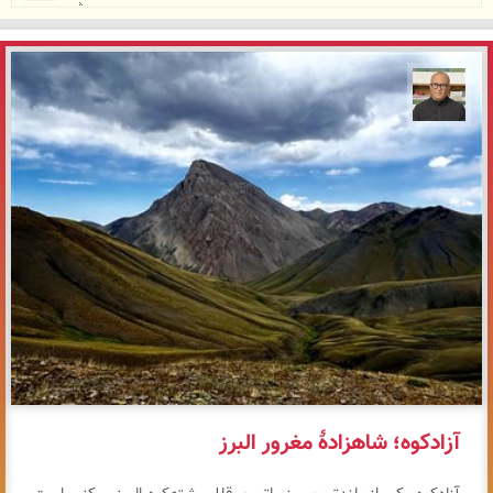
مازیار ذاکری
آزادکوه؛ شاهزادهٔ مغرور البرز