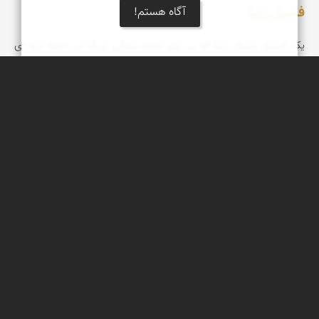
فسیل زیبا
آگاه هستم!
یک فسیل بسیار زیبا که بر روی تخته سنگی بزرگ در دامنه دره ای
مشرف به فین هرمزگان فروردین 98
عبدل شعبانی