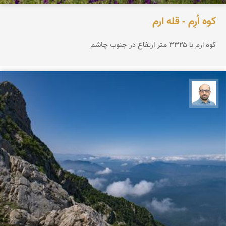
کوه اُرِم - قله ارم
کوه ارم با ۳۳۲۵ متر ارتفاع در جنوب چاشم
بابک ارجمندی