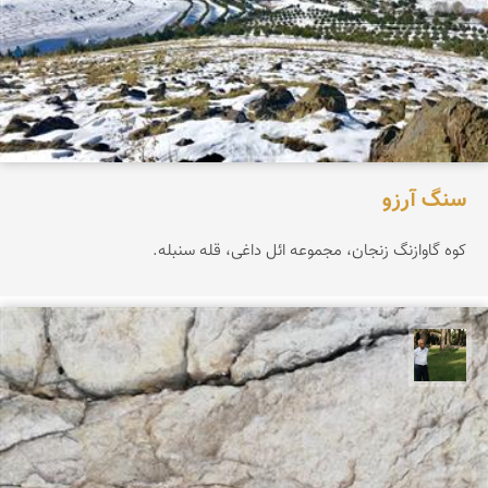
سنگ آرزو
کوه گاوازنگ زنجان، مجموعه ائل داغی، قله سنبله.
عبدل شعبانی