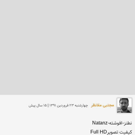
مجتبی ملانظر
چهارشنبه 23 فروردين 1391 | 15 سال پیش
کیفیت تصویرFull HD
