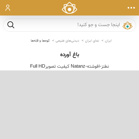
ورود
جست و ج
ایران
نمای ایران
دیدنی‌های طبیعی
کوه‌ها و قله‌ها
باغ آورده
نطنز-افوشته-Natanz کیفیت تصویرFull HD