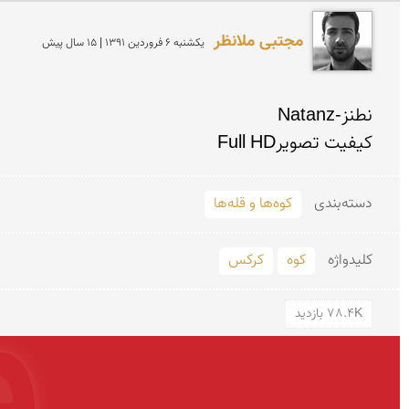
مجتبی ملانظر
يكشنبه 6 فروردين 1391 | 15 سال پیش
کیفیت تصویرFull HD

دسته‌بندی
کوه‌ها و قله‌ها
کلید‌واژه
کوه
کرکس
78.4K بازدید