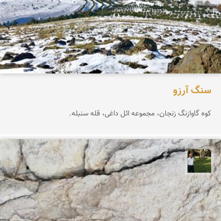
سنگ آرزو
کوه گاوازنگ زنجان، مجموعه ائل داغی، قله سنبله.
عبدل شعبانی