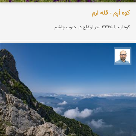
کوه اُرِم - قله ارم
کوه ارم با ۳۳۲۵ متر ارتفاع در جنوب چاشم
بابک ارجمندی