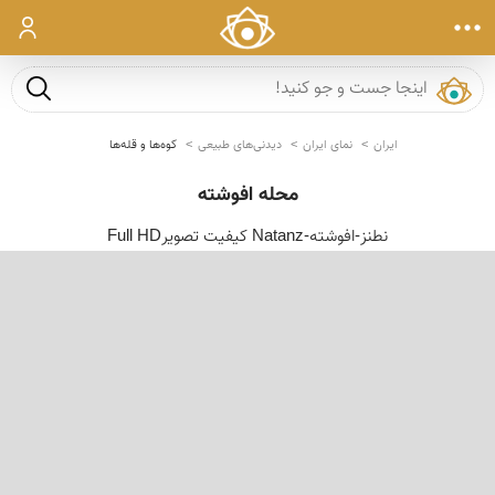
ورود
جست و ج
ایران
نمای ایران
دیدنی‌های طبیعی
کوه‌ها و قله‌ها
محله افوشته
نطنز-افوشته-Natanz کیفیت تصویرFull HD