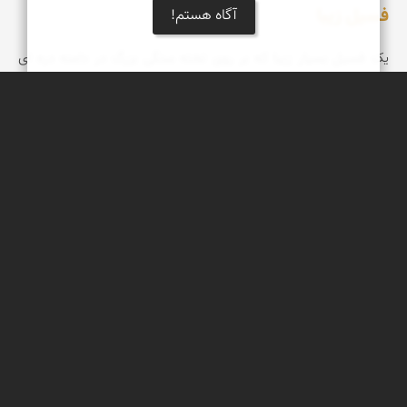
فسیل زیبا
آگاه هستم!
یک فسیل بسیار زیبا که بر روی تخته سنگی بزرگ در دامنه دره ای
مشرف به فین هرمزگان فروردین 98
عبدل شعبانی