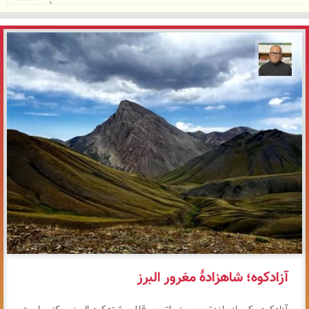
مازیار ذاکری
آزادکوه؛ شاهزادهٔ مغرور البرز