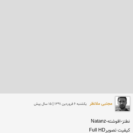
مجتبی ملانظر
يكشنبه 6 فروردين 1391 | 15 سال پیش
کیفیت تصویرFull HD
