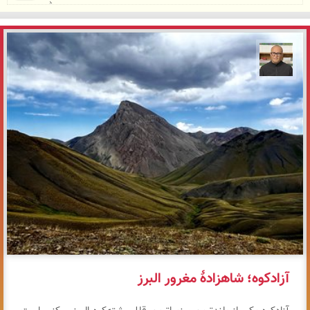
مازیار ذاکری
آزادکوه؛ شاهزادهٔ مغرور البرز