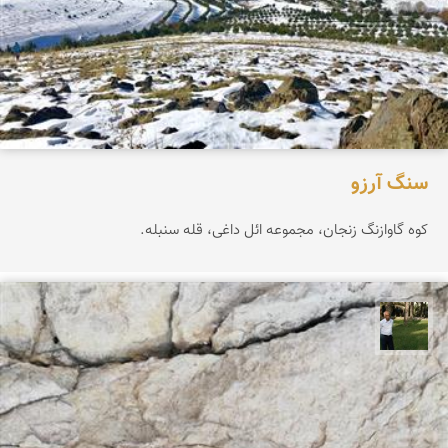
سنگ آرزو
کوه گاوازنگ زنجان، مجموعه ائل داغی، قله سنبله.
عبدل شعبانی