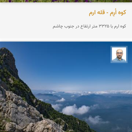
کوه اُرِم - قله ارم
کوه ارم با ۳۳۲۵ متر ارتفاع در جنوب چاشم
بابک ارجمندی