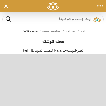
ورود
جست و ج
ایران
نمای ایران
دیدنی‌های طبیعی
کوه‌ها و قله‌ها
محله افوشته
نطنز-افوشته-Natanz کیفیت تصویرFull HD