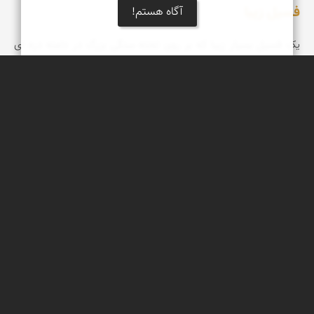
فسیل زیبا
آگاه هستم!
یک فسیل بسیار زیبا که بر روی تخته سنگی بزرگ در دامنه دره ای
مشرف به فین هرمزگان فروردین 98
عبدل شعبانی