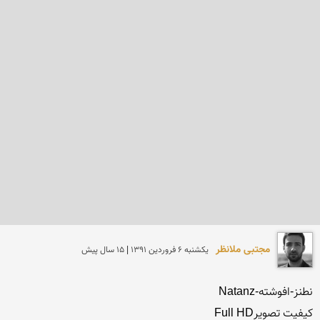
مجتبی ملانظر
يكشنبه 6 فروردين 1391 | 15 سال پیش
کیفیت تصویرFull HD
