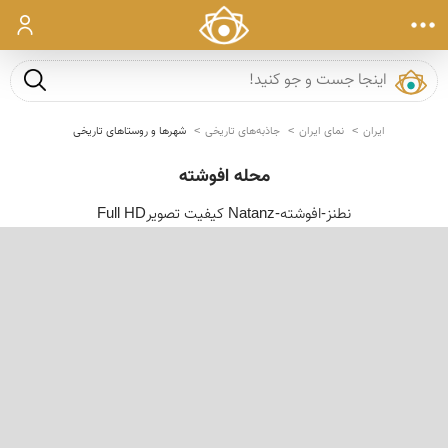
ورود
جست و ج
ایران
نمای ایران
جاذبه‌های تاریخی
شهرها و روستاهای تاریخی
محله افوشته
نطنز-افوشته-Natanz کیفیت تصویرFull HD