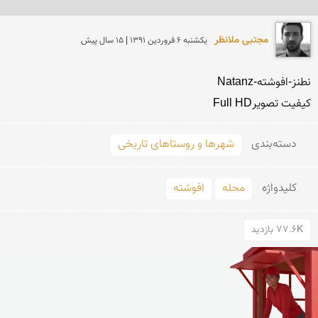
مجتبی ملانظر
يكشنبه 6 فروردين 1391 | 15 سال پیش
کیفیت تصویرFull HD

دسته‌بندی
شهرها و روستاهای تاریخی
کلید‌واژه
محله
افوشته
77.6K بازدید