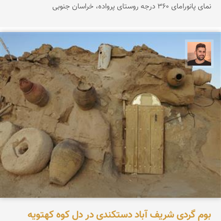
نمای پانورامای ۳۶۰ درجه روستای پرواده، خراسان جنوبی
ابراهیم رفیعی
بوم گردی شریف آباد دستکندی در دل کوه کهتویه