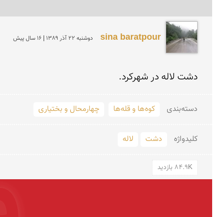
sina baratpour
دوشنبه 22 آذر 1389 | 16 سال پیش
دشت لاله در شهرکرد.
دسته‌بندی
کوه‌ها و قله‌ها
چهارمحال و بختیاری
کلید‌واژه
دشت
لاله
84.9K بازدید