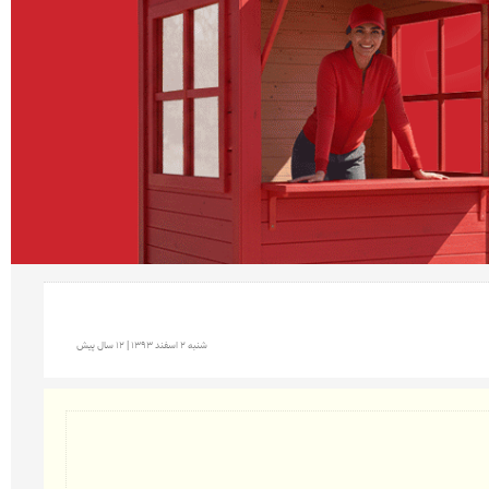
شنبه 2 اسفند 1393 | 12 سال پیش