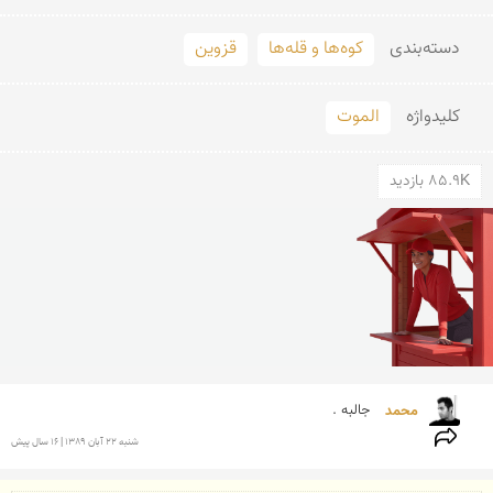
دسته‌بندی
کوه‌ها و قله‌ها
قزوین
کلید‌واژه
الموت
85.9K بازدید
محمد 
جالبه .
شنبه 22 آبان 1389 | 16 سال پیش