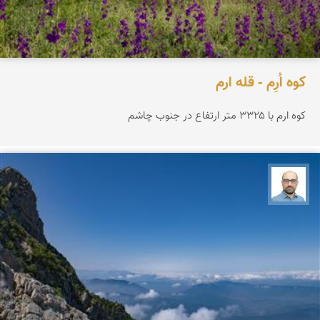
کوه اُرِم - قله ارم
کوه ارم با ۳۳۲۵ متر ارتفاع در جنوب چاشم
بابک ارجمندی