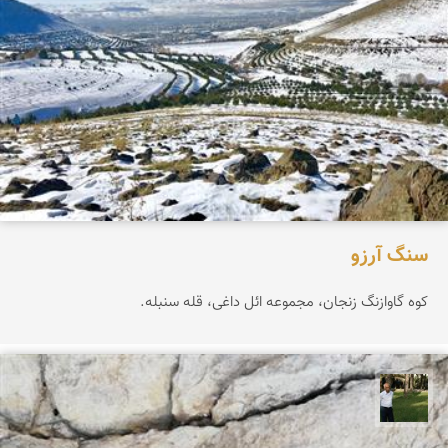
سنگ آرزو
کوه گاوازنگ زنجان، مجموعه ائل داغی، قله سنبله.
عبدل شعبانی