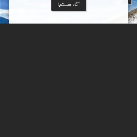
آگاه هستم!
سنگ آرزو
کوه گاوازنگ زنجان، مجموعه ائل داغی، قله سنبله.