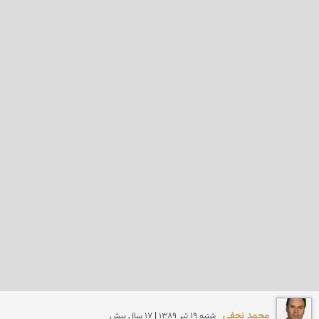
محمد نجفی
شنبه 19 تير 1389 | 17 سال پیش