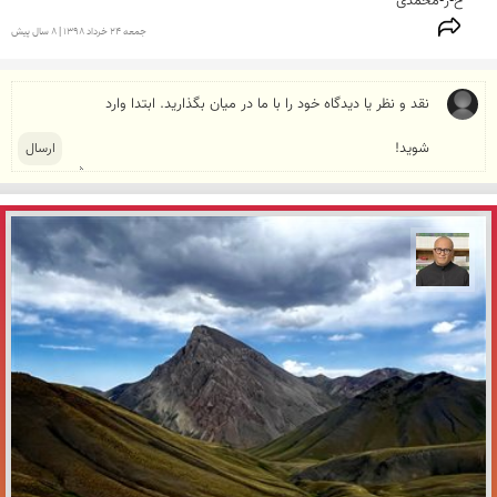
ح-ر-محمدی

جمعه 24 خرداد 1398 | 8 سال پیش
مازیار ذاکری