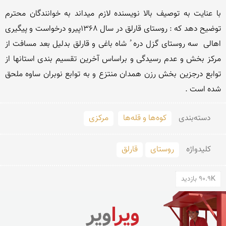
با عنایت به توصیف بالا نویسنده لازم میداند به خوانندگان محترم 
توضیح دهد که : روستای قارلق در سال 1368پیرو درخواست و پیگیری 
اهالی  سه روستای گزل دره ُ شاه باغی و قارلق بدلیل بعد مسافت از 
مرکز بخش و عدم رسیدگی و براساس آخرین تقسیم بندی استانها از 
توابع درجزین بخش رزن همدان منتزع و به توابع نوبران ساوه ملحق 
شده است .
دسته‌بندی
کوه‌ها و قله‌ها
مرکزی
کلید‌واژه
روستای
قارلق
90.9K بازدید