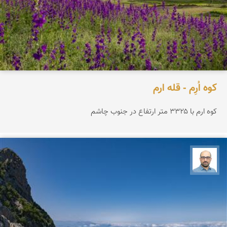
کوه اُرِم - قله ارم
کوه ارم با ۳۳۲۵ متر ارتفاع در جنوب چاشم
بابک ارجمندی