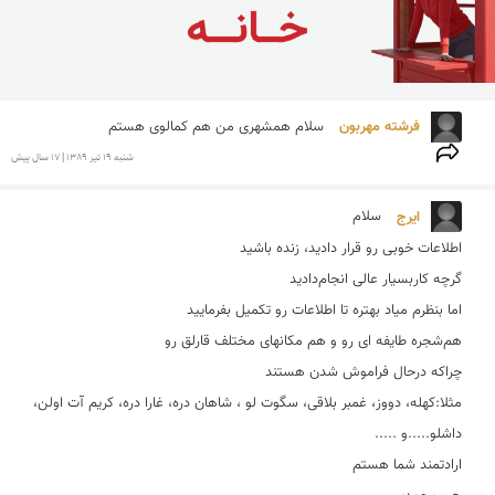
فرشته مهربون 
سلام همشهری من هم كمالوی هستم 
شنبه 19 تير 1389 | 17 سال پیش
ایرج 
مثلا:کهله، دووز، غمبر بلاقی، سگوت لو ، شاهان دره، غارا دره، کریم آت اولن، 