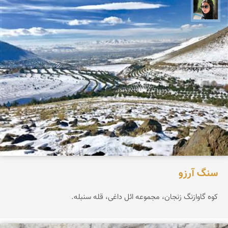
سپیده اصلان
سنگ آرزو
کوه گاوازنگ زنجان، مجموعه ائل داغی، قله سنبله.