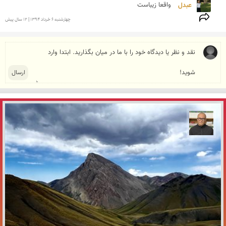
عبدل 
واقعا زیباست
چهارشنبه 6 خرداد 1394 | 12 سال پیش
مازیار ذاکری