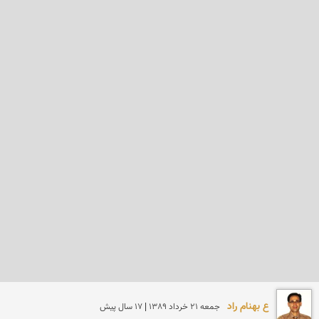
ع بهنام راد
جمعه 21 خرداد 1389 | 17 سال پیش