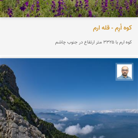
کوه اُرِم - قله ارم
کوه ارم با ۳۳۲۵ متر ارتفاع در جنوب چاشم
بابک ارجمندی