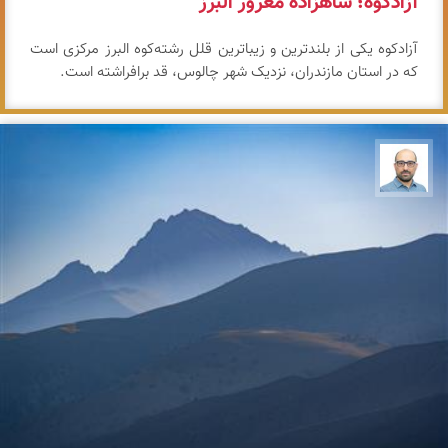
آزادکوه؛ شاهزادهٔ مغرور البرز
آزادکوه یکی از بلندترین و زیباترین قلل رشته‌کوه البرز مرکزی است
که در استان مازندران، نزدیک شهر چالوس، قد برافراشته است.
بابک ارجمندی