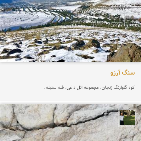
سنگ آرزو
کوه گاوازنگ زنجان، مجموعه ائل داغی، قله سنبله.
عبدل شعبانی