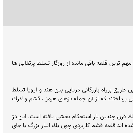
قلعه پرتغالی ها در ساحل دریای جزیره هرمزقلعه پرتغالی ها در ضلع شمالی جزیره هرمز و در ساحل دریا قرار دارد؛ مهم ترین قلعه باقی مانده از روزگار تسلط پرتغالی ها 
قلعه پرتغالی ها، در سال 1507 میلادی آلبوكرك دریاسالار پرتغالی جزایر دهانه خلیج فارس را تصرف كرده و از این طریق برراه بازرگانی دریایی بین هند و اروپا تسلط 
یافت، چیرگی پرتغالیها براین آبراه مهم دریایی 110 سال طول كشید. در این مدت آنها به ساختن دژها و استحكاماتی پرداختند كه از آن جمله دژهای هرمز ، قشم و لارك 
قلعه قشم با مساحتی بیش از 2 هزار متر مربع از سنگهای آهكی و گچی با ملاط ساروج محلی ساخته شده و طی یك قرن چندین بار استحكام بخشی یافته است. این دژ 
راست گوشه است. چهاربرج در چهارگوشه و بازوهایی بلند دارد كه توپ و منجنیق ها برروی پهنای آن مستقر می شده اند قلعه قشم كاربردی چون یك انبار بزرگ یا جای 