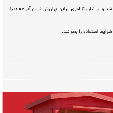
سرانجام در سال 1623 میلادی این قلعه و دیگر پایگاهها در دهانه خلیج فارس را یكی از سرداران صفوی متصرف شد و ایرانیان تا امروز براین پرارزش ترین آبراهه دنیا 