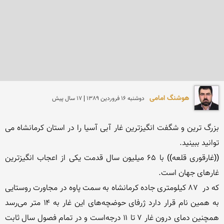
هوشنگ امامی
دوشنبه 16 فروردين 1389 | 17 سال پیش
بزرگ ترین و شگفت انگیزترین غار آبی آسیا را در استان کرمانشاه می 
((غارقوری قلعه)) با 65 میلیون سال قدمت یکی از اعجاب انگیزترین 
که در  87 کیلومتری جاده کرمانشاه به سمت پاوه در مجاورت روستایی 
به همین نام قرار دارد ژرفای حوضچه‌های این غار به ۱۴ متر می‌رسد 
همچنین دمای درون غار ۷ تا ۱۱ درجه‌است و در تمام فصول سال ثابت 