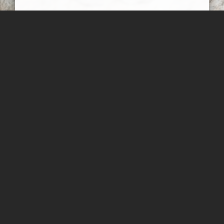
فسیل زیبا
یک فسیل بسیار زیبا که بر روی تخته سنگی بزرگ در دامنه دره ای
مشرف به فین هرمزگان فروردین 98
عبدل شعبانی