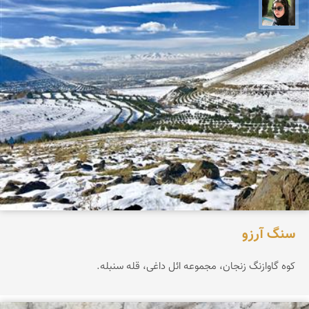
سپیده اصلان
سنگ آرزو
کوه گاوازنگ زنجان، مجموعه ائل داغی، قله سنبله.