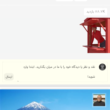
88.7K بازدید
مازیار ذاکری