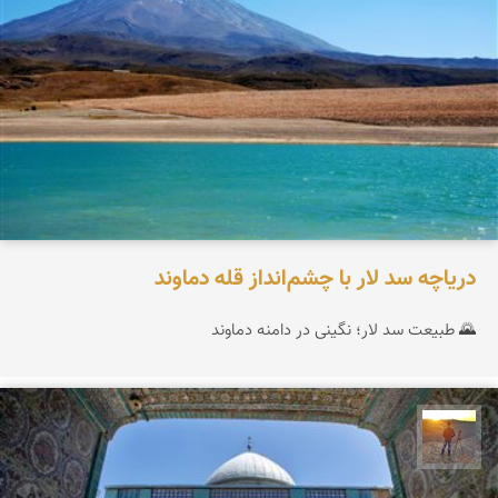
دریاچه سد لار با چشم‌انداز قله دماوند
🌄 طبیعت سد لار؛ نگینی در دامنه دماوند
مهدی مخلصیان