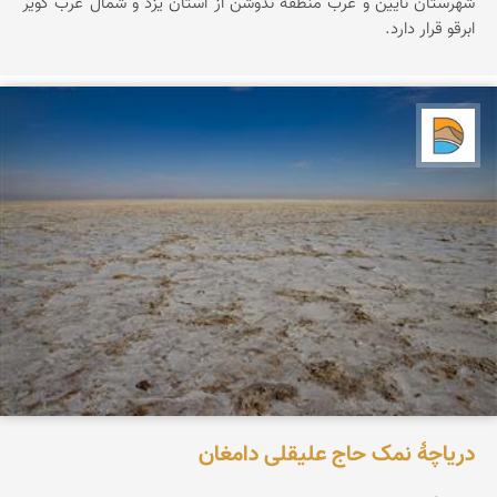
شهرستان نایین و غرب منطقه ندوشن از استان یزد و شمال غرب کویر
ابرقو قرار دارد.
دریاچه کویر
دریاچۀ نمک حاج علیقلی دامغان