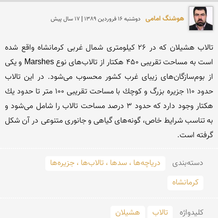
هوشنگ امامی
دوشنبه 16 فروردين 1389 | 17 سال پیش
تالاب هشیلان كه در 26 كیلومتری شمال غربی كرمانشاه واقع شده 
است به مساحت تقریبی 450 هكتار از تالاب‌های نوع Marshes و یكی 
از بوم‌سازگان‌های زیبای غرب كشور محسوب می‌شود. در این تالاب 
حدود 110 جزیره بزرگ و كوچك با مساحت تقریبی 100 متر تا حدود یك 
هكتار وجود دارد كه حدود 3 درصد مساحت تالاب را شامل می‌شود و 
به تناسب شرایط خاص، گونه‌های گیاهی و جانوری متنوعی در آن شكل 
گرفته است.
دسته‌بندی
دریاچه‌ها ، سدها ، تالاب‌ها ، جزیره‌ها
کرمانشاه
کلید‌واژه
تالاب
هشیلان