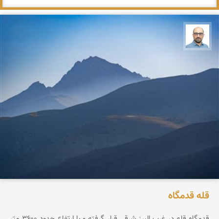
بابک ارجمندی
قله قدمگاه
قدمگاه قله در غرب البرز شرقی قرار گرفته و با ارتفاع حدود ۳۶0۰ متر