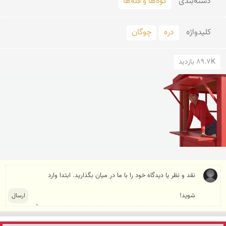
دسته‌بندی
کوه‌ها و قله‌ها
کلید‌واژه
دره
چوگان
89.7K بازدید