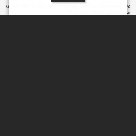
یک فسیل بسیار زیبا که بر روی تخته سنگی بزرگ در دامنه دره ای
مشرف به فین هرمزگان فروردین 98
عبدل شعبانی