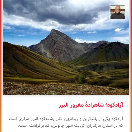
مازیار ذاکری
آزادکوه؛ شاهزادهٔ مغرور البرز
آزادکوه یکی از بلندترین و زیباترین قلل رشته‌کوه البرز مرکزی است
که در استان مازندران، نزدیک شهر چالوس، قد برافراشته است.