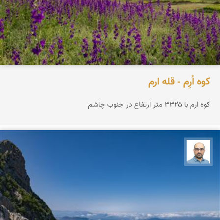
کوه اُرِم - قله ارم
کوه ارم با ۳۳۲۵ متر ارتفاع در جنوب چاشم
بابک ارجمندی