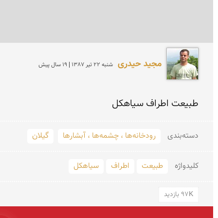
مجید حیدری
شنبه 22 تير 1387 | 19 سال پیش
طبیعت اطراف سیاهكل
دسته‌بندی
رودخانه‌ها ، چشمه‌ها ، آبشارها
گیلان
کلید‌واژه
طبیعت
اطراف
سیاهکل
97K بازدید