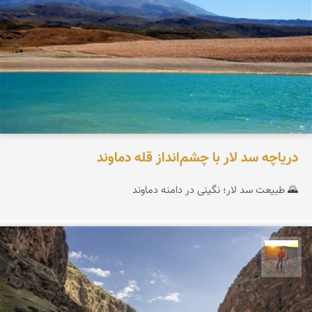
دریاچه سد لار با چشم‌انداز قله دماوند
🌄 طبیعت سد لار؛ نگینی در دامنه دماوند
مهدی مخلصیان