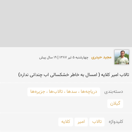
مجید حیدری
چهارشنبه 5 تير 1387 | 19 سال پیش
تالاب امیر كلایه ( امسال به خاطر خشكسالی اب چندانی ندارد)
دسته‌بندی
دریاچه‌ها ، سدها ، تالاب‌ها ، جزیره‌ها
گیلان
کلید‌واژه
تالاب
امیر
کلایه