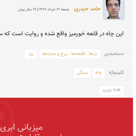
حامد حیدری
جمعه 31 خرداد 1387 | 19 سال پیش
این چاه در قلعه خورمیز واقع شده و روایت است كه سید
دسته‌بندی
دژها ، قلعه‌ها ، برج و مناره‌ها
یزد
کلید‌واژه
چاه
سنگی
98K بازدید