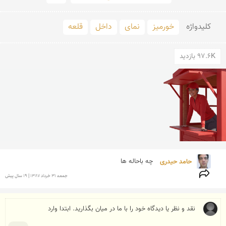
کلید‌واژه
خورمیز
نمای
داخل
قلعه
97.6K بازدید
حامد حیدری 
چه باحاله ها
جمعه 31 خرداد 1387 | 19 سال پیش