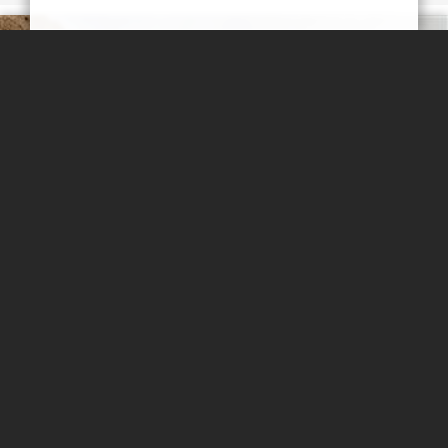
مهدی مخلصیان
ارگ فورگ
درباره روستای فورگ و ارگ آن اندکی پیش از سفرم خواندم و شنیدم.
اما شنیدن کی بود مانند دیدن! فورگ روستایی از در بخش درمیان از
استان خراسان جنوبی است که در بلندترین نقطه آن ارگی زیبا ساخته