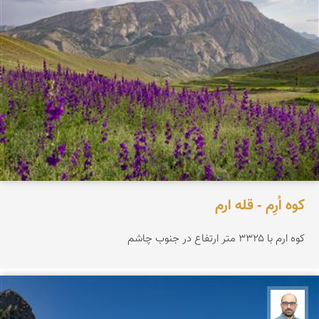
کوه اُرِم - قله ارم
کوه ارم با ۳۳۲۵ متر ارتفاع در جنوب چاشم
بابک ارجمندی