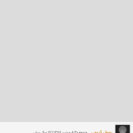
رسول کریمی
جمعه 30 فروردين 1387 | 19 سال پیش