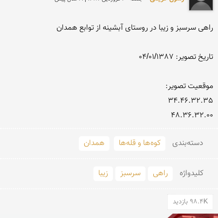
48.36.32.00

دسته‌بندی
کوه‌ها و قله‌ها
همدان
کلید‌واژه
راهی
سرسبز
زیبا
98.4K بازدید