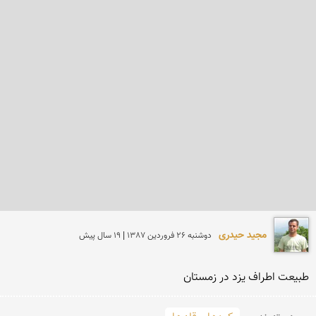
مجید حیدری
دوشنبه 26 فروردين 1387 | 19 سال پیش
طبیعت اطراف یزد در زمستان