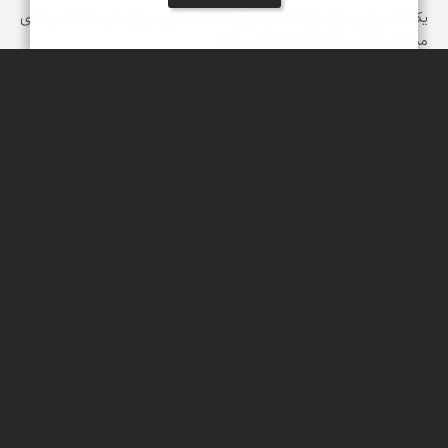
یک فسیل بسیار زیبا که بر روی تخته سنگی بزرگ در دامنه دره ای
مشرف به فین هرمزگان فروردین 98
عبدل شعبانی