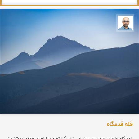
بابک ارجمندی
قله قدمگاه
قدمگاه قله در غرب البرز شرقی قرار گرفته و با ارتفاع حدود ۳۶0۰ متر