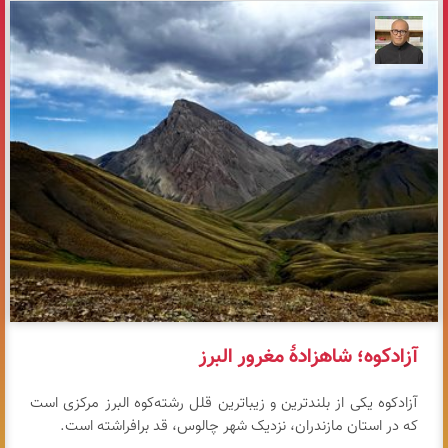
مازیار ذاکری
آزادکوه؛ شاهزادهٔ مغرور البرز
آزادکوه یکی از بلندترین و زیباترین قلل رشته‌کوه البرز مرکزی است
که در استان مازندران، نزدیک شهر چالوس، قد برافراشته است.