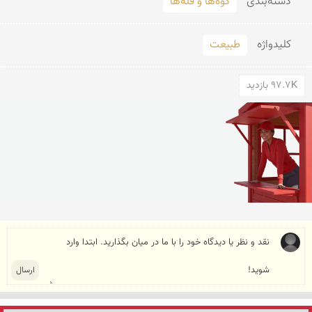
دسته‌بندی
کوه‌ها و قله‌ها
کلید‌واژه
طبیعت
97.7K بازدید