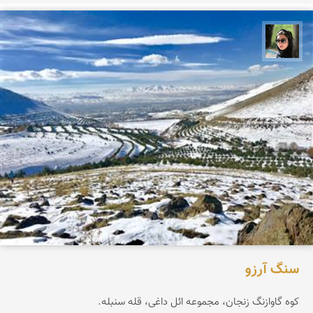
سپیده اصلان
سنگ آرزو
کوه گاوازنگ زنجان، مجموعه ائل داغی، قله سنبله.