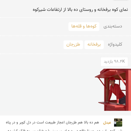
نمای کوه برفخانه و روستای ده بالا از ارتفاعات شیرکوه 
دسته‌بندی
کوه‌ها و قله‌ها
کلید‌واژه
برفخانه
طزرجان
98.4K بازدید
عبدل 
هم ده بالا هم طزرجان اعجاز طبیعت است در دل کویر و در پناه 
شیر کوه . این دو روستا واقع در  دره ای سرسبز  با درختان سر به فلک کشیده 