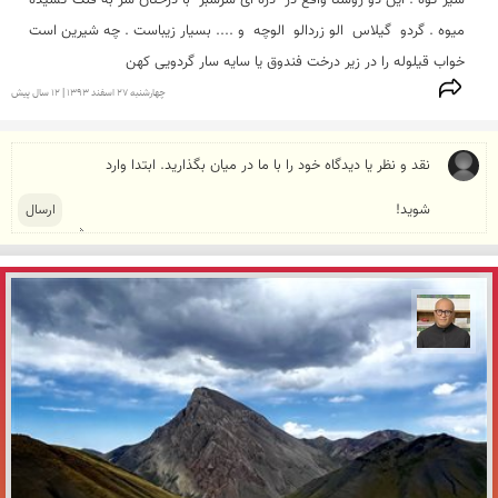
میوه . گردو  گیلاس  الو زردالو  الوچه  و .... بسیار زیباست . چه شیرین است 
خواب قیلوله را در زیر درخت فندوق یا سایه سار گردویی کهن 
چهارشنبه 27 اسفند 1393 | 12 سال پیش
مازیار ذاکری