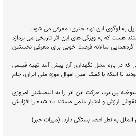
نورالدین زرین کلک، پدر انیمیشن ایران و رییس آسیفا در این باره گفت: آسیفای ایران در حال تدوین فیلمی مستند هست که به ویژگی های این اثر تاریخی می پردازد 
و با ترسیم لوگویی از آن پایان می یابد. اعضای هیات مدیره آسیفا ماه ژوئن در شهر زاگرب گردهم می آیند. این گردهمایی سالانه فرصت خوبی برای معرفی نخستین 
پیش از این قرار بود سفالینه یادشده در مجمع عمومی آسیفا که مرداد 1384 برگزار شد، معرفی شود اما مسایلی که در باره محل نگهداری آن پیش آمد تهیه فیلمی 
مستند از آن را منتفی کرد. کارشناسان سازمان میراث فرهنگی در مدت کوتاهی از محل دقیق نگهداری آن بی خبر بودند تا اینکه با کمک امین اموال موزه ملی ایران، جام 
منصور سید سجادی، باستان شناسی که به وجود این انیمیشن بر جام سفالین به دست آمده از گوری در شهر سوخته پی برد، حرکت این اثر را به انیمیشنی امروزی 
تبدیل کرده است. مسئولان آسیفای ایران تمایل دارند با استفاده از اظهارات این کارشناس مبنی بر بررسی ظرف منقوش ارزش و اعتبار علمی مستند یاد شده را افزایش 