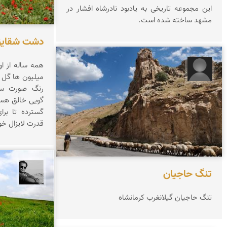
این مجموعه تاریخی به یادبود نادرشاه افشار در
مشهد ساخته شده است.
دشت شقایق
همه ساله از او
غلامحسین محبی
میلیون ها گل 
رنگ صورت سرخ
گویی خالق هس
گسترده تا بر
قدرت لایزال خود
تنگ حاجیان
محمد ر
تنگ حاجیان گیلانغرب کرمانشاه