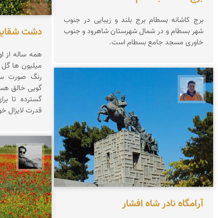
برج کاشانه بسطام برج بلند و زیبایی در جنوب
دشت شقایق
شهر بسطام و در شمال شهرستان شاهرود و جنوب
خاوری مسجد جامع بسطام است.
همه ساله از او
میلیون ها گل 
رنگ صورت سرخ
گویی خالق هس
محمد نورمحمديان
گسترده تا بر
قدرت لایزال خود
محمد ر
آرامگاه نادر شاه افشار