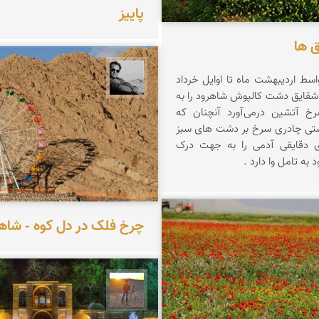
پاییز
 ها
اسط اردیبهشت ماه تا اوایل خرداد
محمد رزازان
شقایق دشت کالپوش شاهرود را به
 آتشین درمی‌آورد آنچنان که
تی چادری سرخ بر دشت های سبز
ای دقایقی آدمی را به جهت درک
 به تامل وا دارد .
چرخ فلک در دل کوه - شاه
زازان
مهدی مخلصیان