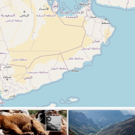
سین محبی
محمد رزازان