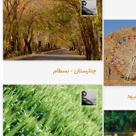
محمد رزازان
چنارستان - بسطام
رود
محمد رزازان