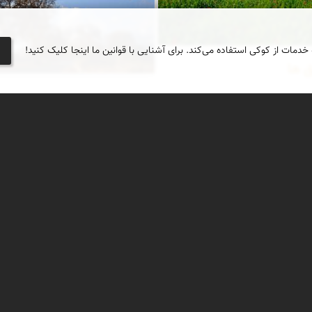
 خدمات از کوکی استفاده می‌کند. برای آشنایی با قوانین ما اینجا کلیک کنید!
 ها
درختان چنار در شاهرود
اسط اردیبهشت ماه تا اوایل خرداد
شقایق دشت کالپوش شاهرود را به
 آتشین درمی‌آورد آنچنان که
تی چادری سرخ بر دشت های سبز
ای دقایقی آدمی را به جهت درک
 به تامل وا دارد .
3
4
5 از 9
6
7
جغرافیای گردشگری
دیدنی‌های طبیعی ایران