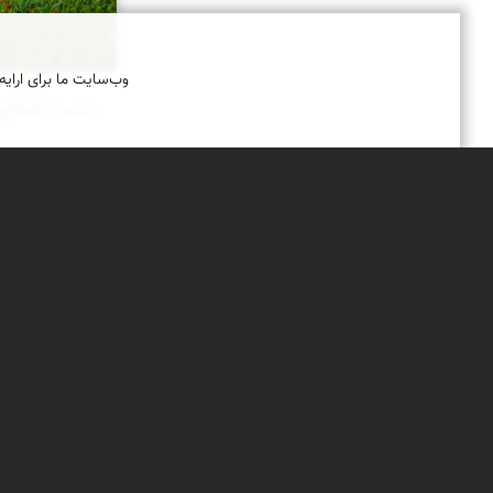
وب‌سایت ما برای ارایه
دشت شقایق
همه ساله از او
میلیون ها گل 
رنگ صورت سرخ
گویی خالق هس
گسترده تا بر
قدرت لایزال خود
درباره نمای ایران
نمای زنده ایران