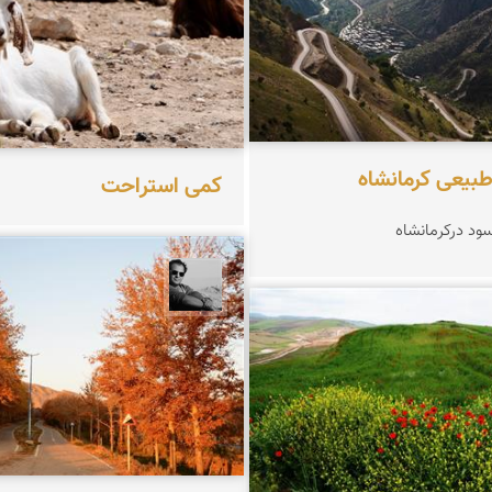
طبیعی کرمانشاه
کمی استراحت
سود درکرمانشاه
محمد رزازان
زازان