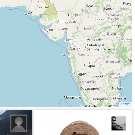
Leaflet
محمد رزازان
غلامح