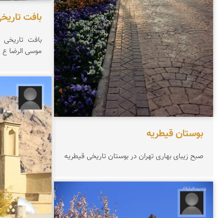
بافت تاریخ
بافت تاریخی ر
موسی الرضا ع
محسن 
بوستان قیطریه
صبح زیبای بهاری تهران در بوستان تاریخی قیطریه
محسن دهقانپور فراشاه