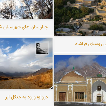
چنارستان های شهرستان ش
ی روستای فراشاه
محمد رزازان
دهقانپور فراشاه
دروازه ورود به جنگل ابر