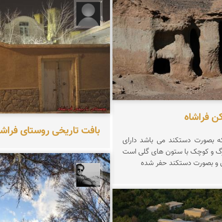
دهقانپور فراشاه
محسن دهقانپور فراشاه
ن فراشاه
بافت تاریخی روستای فراشا
ه بصورت دستکند می باشد دارای
زرگ و کوچک با ستون های گلی است
 و بصورت دستکند حفر شده
محمد رزازان
دهقانپور فراشاه