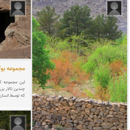
محسن دهقانپور فراشاه
محسن 
مجموعه بوک
این مجموعه ک
چندین تالار ب
که توسط انسان
محسن 