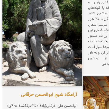
دیمی‌ترین و
 با گونه‌های
یباترین تقاط
شهرستان شاهرود می‌باشد. این جنگل با ۳۵ هزار
 سرسبز شمال
اقع فضای این
 این نام مشهور
درخت‌ها نزدیک
ابرها سوار است
 کرد و به باور
ز زیباترین
ب می
آرامگاه شیخ ابوالحسن خرقانی
ابوالحسن علی خرقانی(زادهٔ ۳۵۲-درگذشتهٔ ۴۲۵ق)