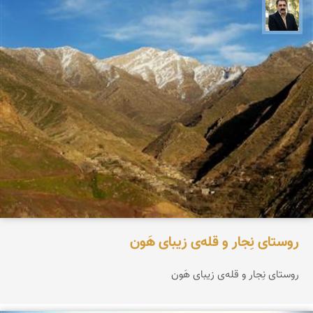
عدنان مرادی
روستای نِجار و قله‌ی زیبای هَون
روستای نِجار و قله‌ی زیبای هَون