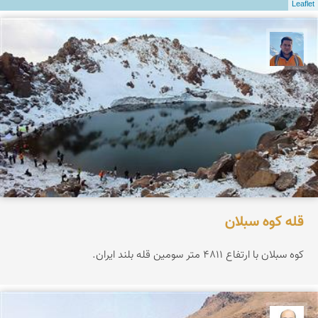
Leaflet
محمد نورمحمديان
قله كوه سبلان
كوه سبلان با ارتفاع 4811 متر سومین قله بلند ایران.