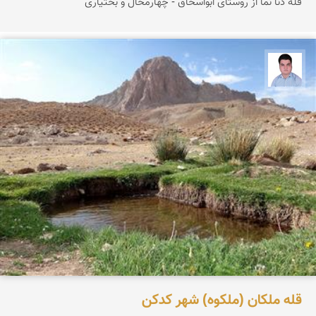
قله دنا نما از روستای ابواسحاق - چهارمحال و بختیاری
مجید رفیعی
قله ملکان (ملکوه) شهر کدکن