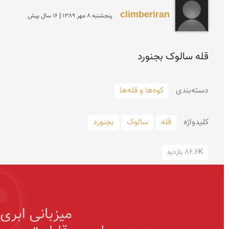
climberiran
پنجشنبه 8 مهر 1389 | 16 سال پیش
قله سالوک بجنورد
دسته‌بندی
کوه‌ها و قله‌ها
کلید‌واژه
قله
سالوک
بجنورد
86.6K بازدید