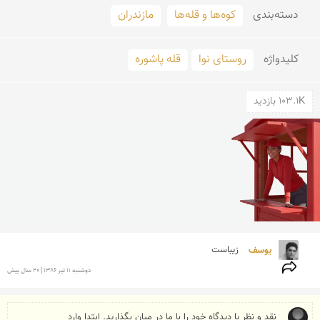
دسته‌بندی
کوه‌ها و قله‌ها
مازندران
کلید‌واژه
روستای نوا
قله پاشوره
103.1K بازدید
یوسف 
زیباست
دوشنبه 11 تير 1386 | 20 سال پیش