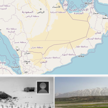
 زینلیان
تورج جمال