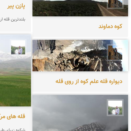
فرهاد شيران
پازن پیر
بلندترین قله ار
كوه دماوند
مهرداد
فرهاد شيران
دیواره قله علم كوه از روى قله
مهرداد زینلیان
قله های مرک
شکوه زیبای طب