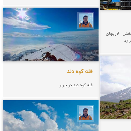
محمد نورمحمديان
بخش لاریجان
ران.
قله كوه دند
قله كوه دند در تبریز
محمد نورمحمديان