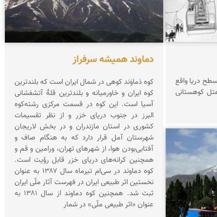
دماوند همیشه سرفراز
 3545 متری از سطح دریا واقع
کوه دَماوَند کوهی در شمال ایران است که بلندترین
هتل کوهستانی
کوه ایران و خاورمیانه و بلندترین قلهٔ آتشفشانی
آسیا است. این کوه در قسمت مرکزی رشته‌کوه
البرز در جنوب دریای خزر و از نظر تقسیمات
کشوری در استان مازندران و در بخش لاریجان
شهرستان آمل قرار دارد که به هنگام صاف و
آفتابی‌بودن هوا، از شهرهای تهران، ورامین و قم و
همچنین کرانه‌های دریای خزر قابل رؤیت است.
کوه دماوند در سی‌ام تیرماه سال ۱۳۸۷ به عنوان
نخستین اثر طبیعی ایران در فهرست آثار ملّی ایران
ثبت شد. همچنین کوه دماوند از سال ۱۳۸۱ به
عنوان «اثر طبیعی ملّی» در شمار