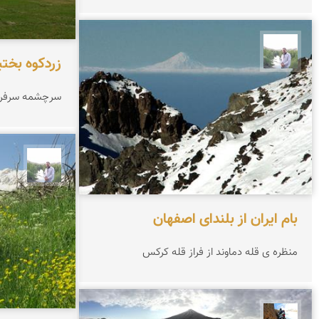
مهرداد زینلیان
زردکوه بختی
سرچشمه سرفراز 
مهرداد
بام ایران از بلندای اصفهان
منظره ی قله دماوند از فراز قله کرکس