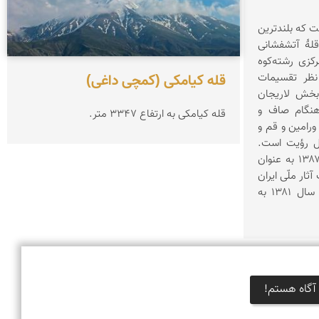
ست که بلندترین
قلهٔ آتشفشانی
زی رشته‌کوه
قله كیامكی (كمچی داغی)
نظر تقسیمات
بخش لاریجان
هنگام صاف و
قله كیامكی به ارتفاع 3347 متر.
 ورامین و قم و
بل رؤیت است.
کوه دماوند در سی‌ام تیرماه سال ۱۳۸۷ به عنوان
ثار ملّی ایران
ثبت شد. همچنین کوه دماوند از سال ۱۳۸۱ به
آگاه هستم!