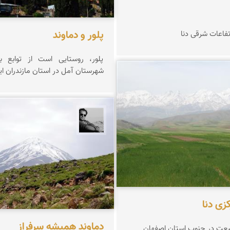
پلور و دماوند
تفاعات شرقی دنا
پلور، روستایی است از توابع 
شهرستان آمل در استان مازندران ای
 زینلیان
محمد رزازان
زی دنا
دماوند همیشه سرفراز
یعت در جنوب استان اصفهان