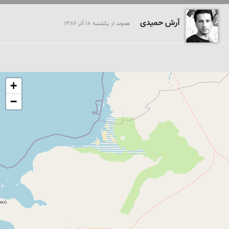
آرش حمیدی
هموند از يكشنبه 18 آذر 1386
+
−