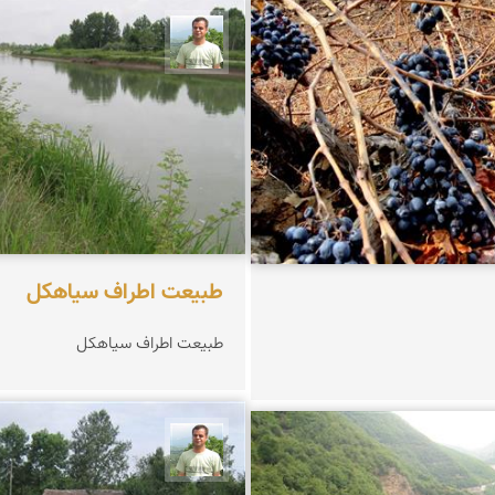
مرادی
مجید حیدری
طبیعت اطراف سیاهکل
طبیعت اطراف سیاهكل
مجید حیدری
زعیمی یزدی