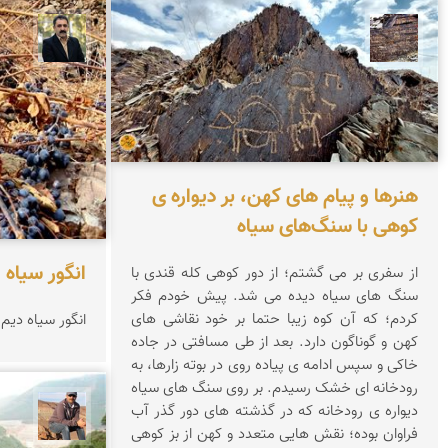
محمد ناصری فرد
عدنان 
هنرها و پیام های کهن، بر دیواره ی
کوهی با سنگ‌های سیاه
انگور سیاه
از سفری بر می گشتم؛ از دور کوهی کله قندی با
سنگ های سیاه دیده می شد. پیش خودم فکر
کردم؛ که آن کوه زیبا حتما بر خود نقاشی های
انگور سیاه دیم
کهن و گوناگون دارد. بعد از طی مسافتی در جاده
خاکی و سپس ادامه ی پیاده روی در بوته زارها، به
رودخانه ای خشک رسیدم. بر روی سنگ های سیاه
دیواره ی رودخانه که در گذشته های دور گذر آب
جمال 
فراوان بوده؛ نقش هایی متعدد و کهن از بز کوهی