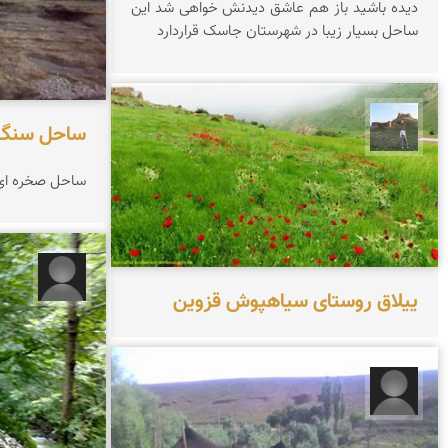
دیده باشید باز هم عاشق دیدنش خواهی شد این
ساحل بسیار زیبا در شهرستان جاسک قراردارد
ساحل سنگ 
مظفر کشاورزمحمدیان
ساحل صخره ای
علی نو
ییلاق روستای سیاهپوش قزوین
محسن رضائیان