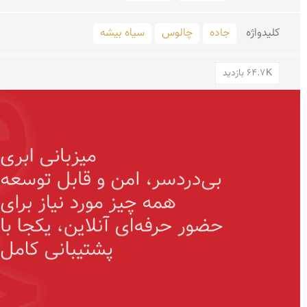
کلید‌واژه
جاده
چالوس
سیاه بیشه
64.7K بازدید