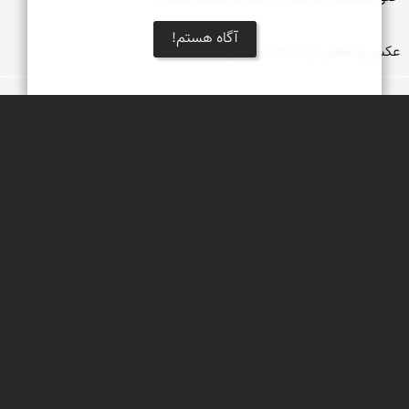
آگاه هستم!
عكس و مطلب از‌ : 
may3am.net
کلید‌واژه
سیاه
گوش
ایران
درخطر
انقراض
105.8K بازدید
افسانه 
it was nice and interesting
يكشنبه 7 مرداد 1386 | 20 سال پیش