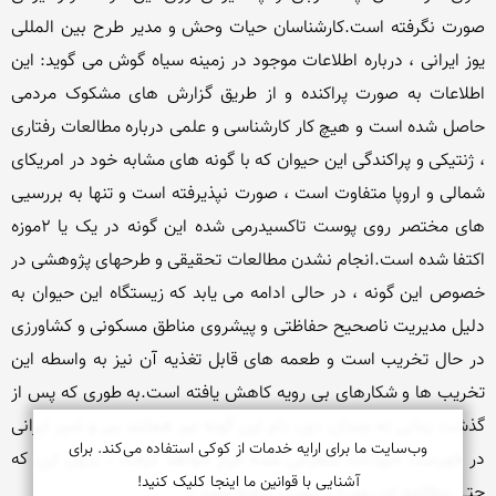
صورت نگرفته است.کارشناسان حیات وحش و مدیر طرح بین المللی 
یوز ایرانی ، درباره اطلاعات موجود در زمینه سیاه گوش می گوید: این 
اطلاعات به صورت پراکنده و از طریق گزارش های مشکوک مردمی 
حاصل شده است و هیچ کار کارشناسی و علمی درباره مطالعات رفتاری 
، ژنتیکی و پراکندگی این حیوان که با گونه های مشابه خود در امریکای 
شمالی و اروپا متفاوت است ، صورت نپذیرفته است و تنها به بررسیی 
های مختصر روی پوست تاکسیدرمی شده این گونه در یک یا 2موزه 
اکتفا شده است.انجام نشدن مطالعات تحقیقی و طرحهای پژوهشی در 
خصوص این گونه ، در حالی ادامه می یابد که زیستگاه این حیوان به 
دلیل مدیریت ناصحیح حفاظتی و پیشروی مناطق مسکونی و کشاورزی 
در حال تخریب است و طعمه های قابل تغذیه آن نیز به واسطه این 
تخریب ها و شکارهای بی رویه کاهش یافته است.به طوری که پس از 
گذشت زمانی نه چندان دور، نام این گونه نیز همانند ببر و شیر ایرانی 
وب‌سایت ما برای ارایه خدمات از کوکی استفاده می‌کند. برای
در فهرست حیوانات منقرض شده قرار خواهد گرفت ، بدون این که 
آشنایی با قوانین ما اینجا کلیک کنید!