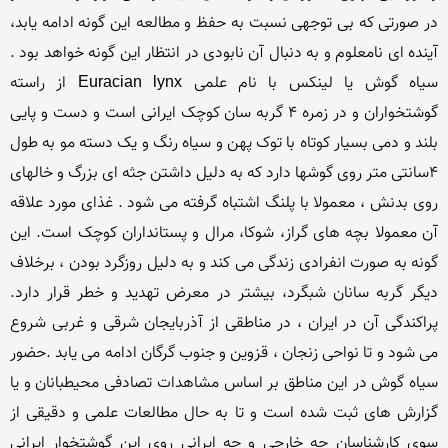
در صورتی که بی توجهی نسبت به حفظ و مطالعه این گونه ادامه یابد، 
آینده ای نامعلوم و به دنبال آن نابودی در انتظار این گونه خواهد بود . 
سیاه گوش یا لینکس با نام علمی Euracian lynx از راسته 
گوشتخواران و در زمره 4 گربه سان کوچک ایرانی است و دست و پایی 
بلند و دمی بسیار کوتاه با توک پهن و سیاه رنگ و یک دسته مو به طول 
4سانتی متر روی گوشها دارد که به دلیل داشتن جثه ای بزرگ و خالهای 
روی بدنش ، معمولا با پلنگ اشتباه گرفته می شود . غذای مورد علاقه 
آن معمولا بچه های گراز، شوکا، مرال و پستانداران کوچک است. این 
گونه به صورت انفرادی زندگی می کند و به دلیل روزگرد بودن ، برخلاف 
دیگر گربه سانان شبگرد، بیشتر در معرض تهدید و خطر قرار دارد. 
پراکندگی آن در ایران ، در مناطقی از آذربایجان شرقی و غربی شروع 
می شود و تا نواحی زنجان ، قزوین و جنوب گرگان ادامه می یابد .حضور 
سیاه گوش در این مناطق بر اساس مشاهدات تصادفی محیطبانان و یا 
گزارش های ثبت شده است و تا به حال مطالعات علمی و دقیقی از 
سوی کارشناسان چه خارجی و چه ایرانی روی این گوشتخوار ایرانی 