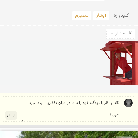
کلید‌واژه
آبشار
سمیرم
98.9K بازدید