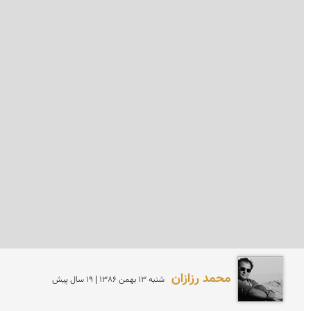
محمد رزازان
شنبه 13 بهمن 1386 | 19 سال پیش