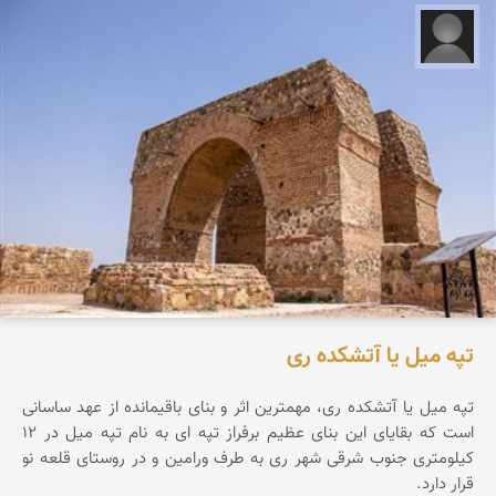
علیرضا کورش لی
تپه میل یا آتشکده ری
تپه ميل يا آتشكده ری، مهمترين اثر و بنای باقيمانده از عهد ساسانی
است كه بقايای اين بنای عظيم برفراز تپه ای به نام تپه ميل در 12
كيلومتری جنوب شرقی شهر ری به طرف ورامين و در روستای قلعه نو
قرار دارد.