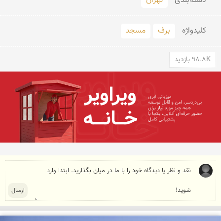
دسته‌بندی
تهران
کلید‌واژه
برف
مسجد
98.8K بازدید