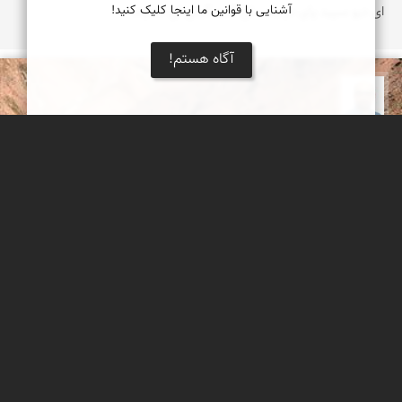
آشنایی با قوانین ما اینجا کلیک کنید!
ای دیو سپید پای در بند ، ای گنبد گیتی ای دماوند
آگاه هستم!
بابک ارجمندی
به یاد شهیدان راه طبیعت
یکی از عزیزان محیط بان منطقه حفاظت شده لار