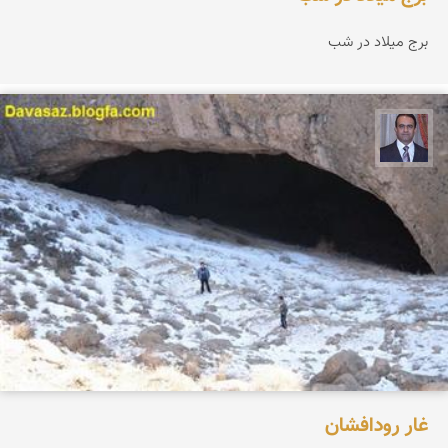
برج میلاد در شب
نادر چقاجردی
غار رودافشان